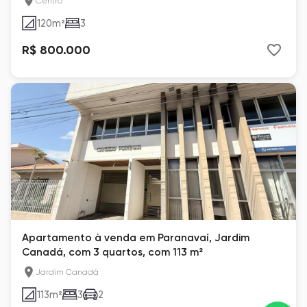
Centro
120
m²
3
R$ 800.000
Apartamento à venda em Paranavaí, Jardim
Canadá, com 3 quartos, com 113 m²
Jardim Canadá
113
m²
3
2