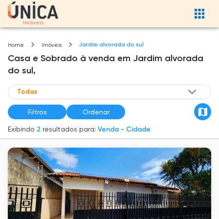
Jardim alvorada do sul
Home
Imóveis
Casa e Sobrado
à venda
em
Jardim alvorada
do sul,
Filtros
Ordenar
Exibindo
2
resultados para:
Venda
-
Cidade