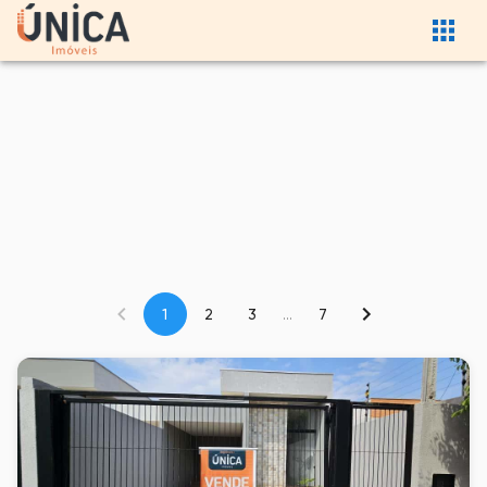
1
2
3
...
7