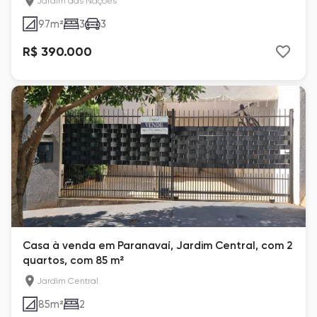
Jardim das Nações
97
m²
3
3
R$ 390.000
Casa à venda em Paranavaí, Jardim Central, com 2
quartos, com 85 m²
Jardim Central
85
m²
2