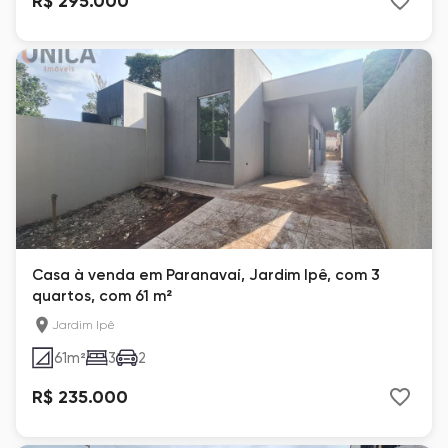
R$ 295.000
Casa à venda em Paranavaí, Jardim Ipê, com 3
quartos, com 61 m²
Jardim Ipê
61
m²
3
2
R$ 235.000