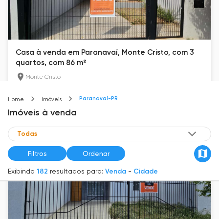
Casa à venda em Paranavaí, Monte Cristo, com 3
quartos, com 86 m²
Monte Cristo
86
m²
3
2
Paranavaí-PR
Home
Imóveis
R$ 330.000
Imóveis
à venda
Filtros
Ordenar
Exibindo
182
resultados para:
Venda
-
Cidade