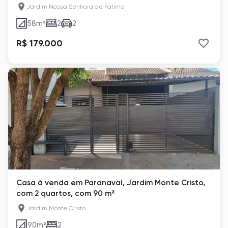
Jardim Nossa Senhora de Fátima
58
m²
2
2
R$ 179.000
Casa à venda em Paranavaí, Jardim Monte Cristo,
com 2 quartos, com 90 m²
Jardim Monte Cristo
90
m²
2