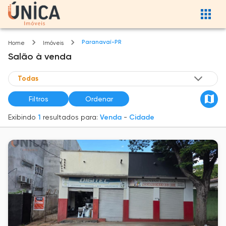
Paranavaí-PR
Home
Imóveis
Salão
à venda
Filtros
Ordenar
Exibindo
1
resultados para:
Venda
-
Cidade