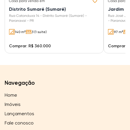
Casa
para venda em
Casa
para v
Distrito Sumaré (Sumaré)
Jardim d
Rua Catanduva 14 - Distrito Sumaré (Sumaré) -
Rua José Jo
Paranavaí - PR
- Paranavaí 
140 m²
3 (1 suíte)
97 m²
Comprar: R$ 360.000
Comprar: R
Navegação
Home
Imóveis
Lançamentos
Fale conosco